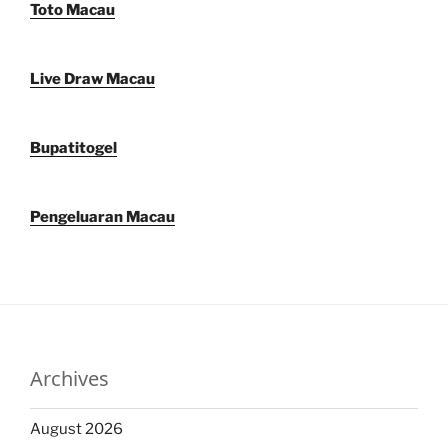
Toto Macau
Live Draw Macau
Bupatitogel
Pengeluaran Macau
Archives
August 2026