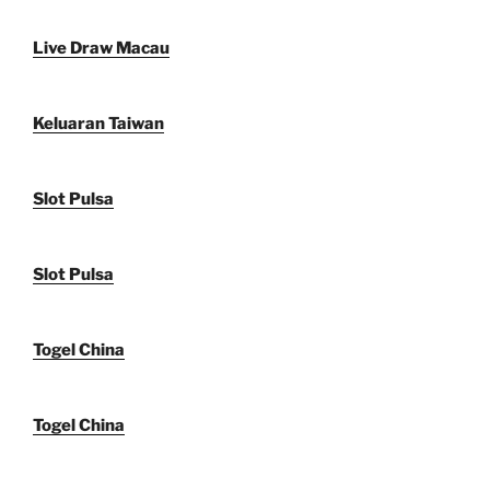
Live Draw Macau
Keluaran Taiwan
Slot Pulsa
Slot Pulsa
Togel China
Togel China