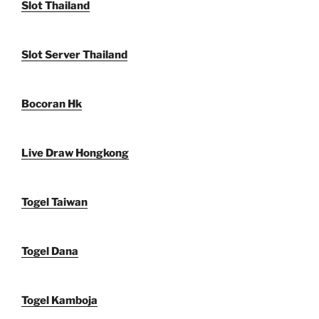
Slot Thailand
Slot Server Thailand
Bocoran Hk
Live Draw Hongkong
Togel Taiwan
Togel Dana
Togel Kamboja