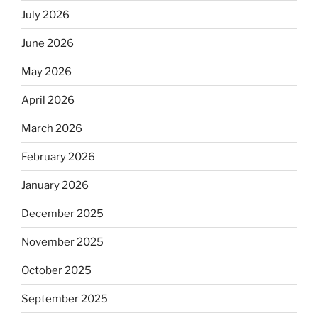
July 2026
June 2026
May 2026
April 2026
March 2026
February 2026
January 2026
December 2025
November 2025
October 2025
September 2025