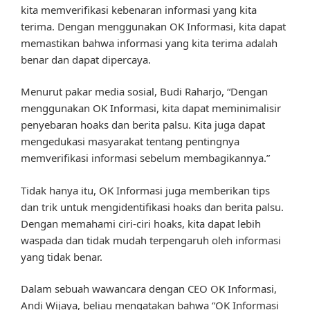
kita memverifikasi kebenaran informasi yang kita
terima. Dengan menggunakan OK Informasi, kita dapat
memastikan bahwa informasi yang kita terima adalah
benar dan dapat dipercaya.
Menurut pakar media sosial, Budi Raharjo, “Dengan
menggunakan OK Informasi, kita dapat meminimalisir
penyebaran hoaks dan berita palsu. Kita juga dapat
mengedukasi masyarakat tentang pentingnya
memverifikasi informasi sebelum membagikannya.”
Tidak hanya itu, OK Informasi juga memberikan tips
dan trik untuk mengidentifikasi hoaks dan berita palsu.
Dengan memahami ciri-ciri hoaks, kita dapat lebih
waspada dan tidak mudah terpengaruh oleh informasi
yang tidak benar.
Dalam sebuah wawancara dengan CEO OK Informasi,
Andi Wijaya, beliau mengatakan bahwa “OK Informasi