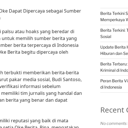
Oke Dapat Dipercaya sebagai Sumber
Berita Terkini S
a
Memperkaya 
Berita Terkini:
 palsu atau hoaks yang beredar di
Sosial
ta untuk memilih sumber berita yang
umber berita terpercaya di Indonesia
Update Berita H
ke Berita begitu dipercaya oleh
Hiburan dan Sel
Berita Terbaru:
Kriminal di Ind
ah terbukti memberikan berita-berita
rut pakar media sosial, Budi Santoso,
Peran Berita Vi
verifikasi informasi sebelum
di Indonesia
emiliki tim jurnalis yang handal dan
n berita yang benar dan dapat
Recent
miliki reputasi yang baik di mata
No comments t
setia Oke Berita, Rina, mengatakan