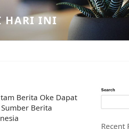
 HARI INI
Search
tam Berita Oke Dapat
 Sumber Berita
onesia
Recent 