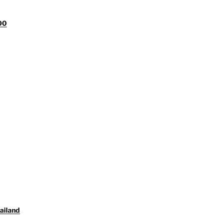
00
ailand