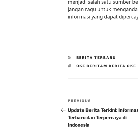
menjadi salah satu sumber beri
jangan ragu untuk mengandal
informasi yang dapat diperca
CATEGORIES
BERITA TERBARU
TAGS
OKE BERITAM BERITA OKE
Post
Previous
PREVIOUS
navigation
Post
Update Berita Terkini: Informas
Terbaru dan Terpercaya di
Indonesia