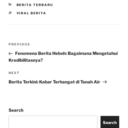
CATEGORIES
BERITA TERBARU
TAGS
VIRAL BERITA
Post
Previous
PREVIOUS
navigation
Post
Fenomena Berita Heboh: Bagaimana Mengetahui
Kredibilitasnya?
Next
NEXT
Post
Berita Terkini: Kabar Terhangat di Tanah Air
Search
Search