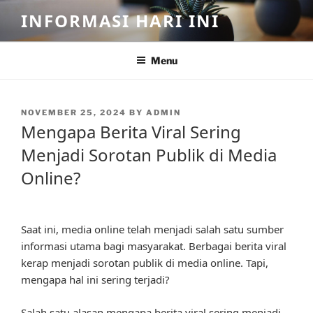
Skip
INFORMASI HARI INI
to
content
Menu
POSTED
NOVEMBER 25, 2024
BY
ADMIN
ON
Mengapa Berita Viral Sering
Menjadi Sorotan Publik di Media
Online?
Saat ini, media online telah menjadi salah satu sumber
informasi utama bagi masyarakat. Berbagai berita viral
kerap menjadi sorotan publik di media online. Tapi,
mengapa hal ini sering terjadi?
Salah satu alasan mengapa berita viral sering menjadi