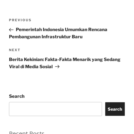
Post
Previous
PREVIOUS
navigation
Post
Pemerintah Indonesia Umumkan Rencana
Pembangunan Infrastruktur Baru
Next
NEXT
Post
Berita Kekinian: Fakta-Fakta Menarik yang Sedang
Viral di Media Sosial
Search
Search
Recent Posts