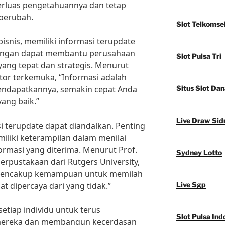
rluas pengetahuannya dan tetap
 berubah.
Slot Telkomse
isnis, memiliki informasi terupdate
aingan dapat membantu perusahaan
Slot Pulsa Tri
ang tepat dan strategis. Menurut
stor terkemuka, “Informasi adalah
endapatkannya, semakin cepat Anda
Situs Slot Dan
ang baik.”
Live Draw Sid
 terupdate dapat diandalkan. Penting
miliki keterampilan dalam menilai
rmasi yang diterima. Menurut Prof.
Sydney Lotto
perpustakaan dari Rutgers University,
 mencakup kemampuan untuk memilah
t dipercaya dari yang tidak.”
Live Sgp
setiap individu untuk terus
Slot Pulsa Ind
ereka dan membangun kecerdasan