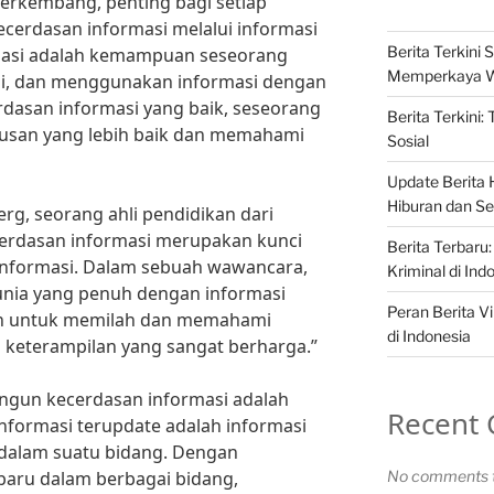
berkembang, penting bagi setiap
cerdasan informasi melalui informasi
Berita Terkini S
masi adalah kemampuan seseorang
Memperkaya 
i, dan menggunakan informasi dengan
erdasan informasi yang baik, seseorang
Berita Terkini:
san yang lebih baik dan memahami
Sosial
Update Berita H
Hiburan dan Sel
rg, seorang ahli pendidikan dari
cerdasan informasi merupakan kunci
Berita Terbaru:
informasi. Dalam sebuah wawancara,
Kriminal di Ind
unia yang penuh dengan informasi
Peran Berita Vi
an untuk memilah dan memahami
di Indonesia
h keterampilan yang sangat berharga.”
ngun kecerdasan informasi adalah
Recent
Informasi terupdate adalah informasi
 dalam suatu bidang. Dengan
aru dalam berbagai bidang,
No comments t