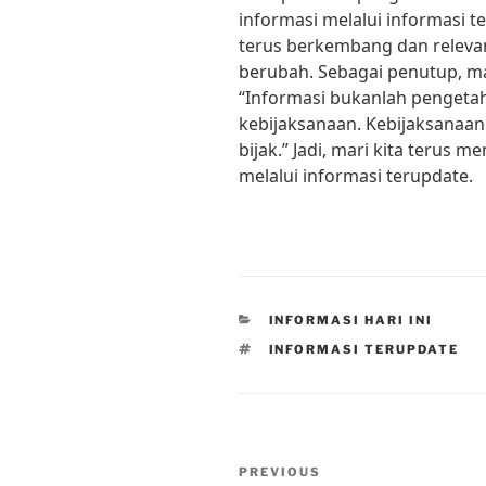
informasi melalui informasi te
terus berkembang dan relevan
berubah. Sebagai penutup, mari
“Informasi bukanlah pengeta
kebijaksanaan. Kebijaksanaan
bijak.” Jadi, mari kita terus
melalui informasi terupdate.
CATEGORIES
INFORMASI HARI INI
TAGS
INFORMASI TERUPDATE
Post
Previous
PREVIOUS