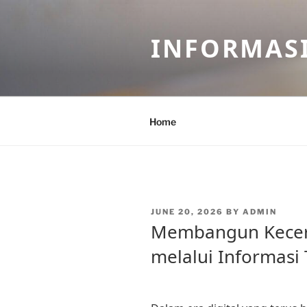
Skip
to
INFORMASI
content
Home
POSTED
JUNE 20, 2026
BY
ADMIN
ON
Membangun Kecer
melalui Informasi