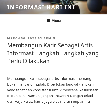
Skip
INFORMASI HARI INI
to
content
Menu
POSTED
MARCH 30, 2025
BY
ADMIN
ON
Membangun Karir Sebagai Artis
Informasi: Langkah-Langkah yang
Perlu Dilakukan
Membangun karir sebagai artis informasi memang
bukan hal yang mudah. Diperlukan langkah-langkah
yang tepat dan konsistensi untuk mencapai kesuksesan
di dunia ini. Namun, jangan khawatir! Dengan tekad
dan kerja keras, kamu juga bisa meraih impianmu