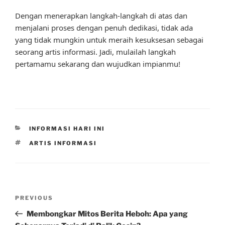
Dengan menerapkan langkah-langkah di atas dan
menjalani proses dengan penuh dedikasi, tidak ada
yang tidak mungkin untuk meraih kesuksesan sebagai
seorang artis informasi. Jadi, mulailah langkah
pertamamu sekarang dan wujudkan impianmu!
CATEGORIES
INFORMASI HARI INI
TAGS
ARTIS INFORMASI
Post
Previous
PREVIOUS
navigation
Post
Membongkar Mitos Berita Heboh: Apa yang