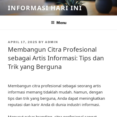
Skip
INFORMASI HARI INI
to
content
Menu
POSTED
APRIL 17, 2025
BY
ADMIN
ON
Membangun Citra Profesional
sebagai Artis Informasi: Tips dan
Trik yang Berguna
Membangun citra profesional sebagai seorang artis
informasi memang tidaklah mudah. Namun, dengan
tips dan trik yang berguna, Anda dapat meningkatkan
reputasi dan karir Anda di dunia industri informasi.
Menurut pakar branding, citra profesional sangat