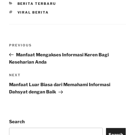
CATEGORIES
BERITA TERBARU
TAGS
VIRAL BERITA
Post
Previous
PREVIOUS
navigation
Post
Manfaat Mengakses Informasi Keren Bagi
Keseharian Anda
Next
NEXT
Post
Manfaat Luar Biasa dari Memahami Informasi
Dahsyat dengan Baik
Search
Search