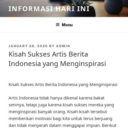
Skip
INFORMASI HARI INI
to
content
Menu
POSTED
JANUARY 28, 2026
BY
ADMIN
ON
Kisah Sukses Artis Berita
Indonesia yang Menginspirasi
Kisah Sukses Artis Berita Indonesia yang Menginspirasi
Artis Indonesia tidak hanya dikenal karena bakat
seninya, tetapi juga karena kisah sukses mereka yang
menginspirasi banyak orang. Kisah-kisah tersebut
memberikan motivasi bagi kita untuk terus berjuang
dan tidak menyerah dalam menggapai impian. Berikut