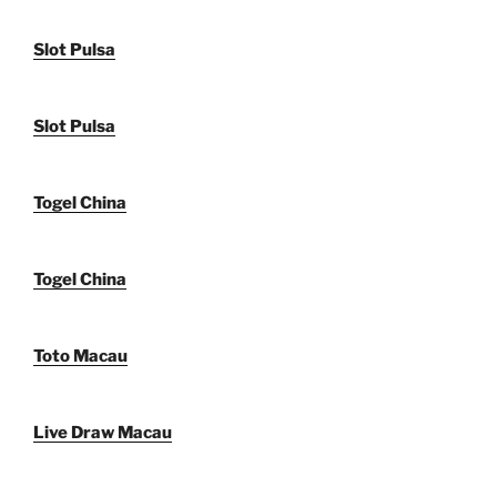
Slot Pulsa
Slot Pulsa
Togel China
Togel China
Toto Macau
Live Draw Macau