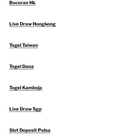
Bocoran Hk
Live Draw Hongkong
Togel Taiwan
Togel Dana
Togel Kamboja
Live Draw Sgp
Slot Deposit Pulsa