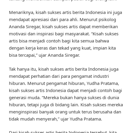
Menariknya, kisah sukses artis berita Indonesia ini juga
mendapat apresiasi dari para ahli. Menurut psikolog
Ananda Siregar, kisah sukses artis dapat memberikan
motivasi dan inspirasi bagi masyarakat. “Kisah sukses
artis bisa menjadi contoh bagi kita semua bahwa
dengan kerja keras dan tekad yang kuat, impian kita
bisa tercapai,” ujar Ananda Siregar.
Tak hanya itu, kisah sukses artis berita Indonesia juga
mendapat perhatian dari para pengamat industri
hiburan. Menurut pengamat hiburan, Yudha Pratama,
kisah sukses artis Indonesia dapat menjadi contoh bagi
generasi muda. “Mereka bukan hanya sukses di dunia
hiburan, tetapi juga di bidang lain. Kisah sukses mereka
menginspirasi banyak orang untuk terus berusaha dan
tidak mudah menyerah,” ujar Yudha Pratama.
Dari kisah sukses artis berita Indonesia tersebut, kita