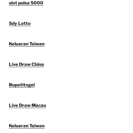
slot pulsa 5000
Sdy Lotto
Keluaran Taiwan
Live Draw China
Bupatitogel
Live Draw Macau
Keluaran Taiwan