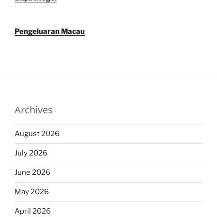
Pengeluaran Macau
Archives
August 2026
July 2026
June 2026
May 2026
April 2026