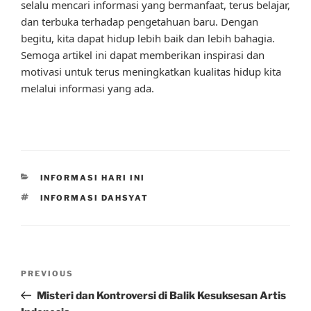
selalu mencari informasi yang bermanfaat, terus belajar,
dan terbuka terhadap pengetahuan baru. Dengan
begitu, kita dapat hidup lebih baik dan lebih bahagia.
Semoga artikel ini dapat memberikan inspirasi dan
motivasi untuk terus meningkatkan kualitas hidup kita
melalui informasi yang ada.
CATEGORIES
INFORMASI HARI INI
TAGS
INFORMASI DAHSYAT
Post
Previous
PREVIOUS
navigation
Post
Misteri dan Kontroversi di Balik Kesuksesan Artis