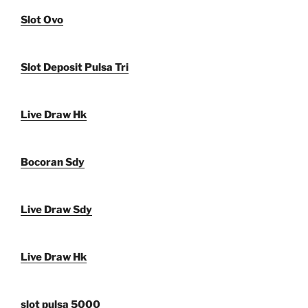
Slot Ovo
Slot Deposit Pulsa Tri
Live Draw Hk
Bocoran Sdy
Live Draw Sdy
Live Draw Hk
slot pulsa 5000