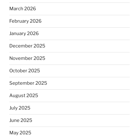
March 2026
February 2026
January 2026
December 2025
November 2025
October 2025
September 2025
August 2025
July 2025
June 2025
May 2025