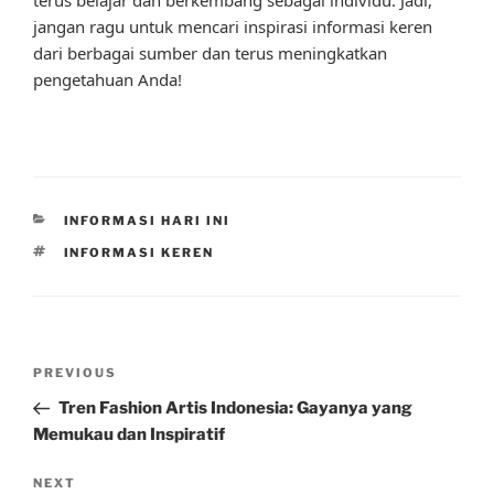
jangan ragu untuk mencari inspirasi informasi keren
dari berbagai sumber dan terus meningkatkan
pengetahuan Anda!
CATEGORIES
INFORMASI HARI INI
TAGS
INFORMASI KEREN
Post
Previous
PREVIOUS
navigation
Post
Tren Fashion Artis Indonesia: Gayanya yang
Memukau dan Inspiratif
Next
NEXT