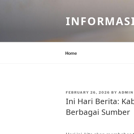
Skip
to
INFORMASI
content
Home
POSTED
FEBRUARY 26, 2026
BY
ADMIN
ON
Ini Hari Berita: Ka
Berbagai Sumber