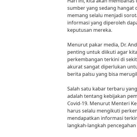
Hari ini, kita akan membahas 
sumber yang sedang hangat di
memang selalu menjadi sorot
informasi yang diperoleh d
keputusan mereka.
Menurut pakar media, Dr. Andi 
penting untuk diikuti agar kit
perkembangan terkini di sekit
akurat sangat diperlukan un
berita palsu yang bisa merugi
Salah satu kabar terbaru yan
adalah tentang kebijakan pe
Covid-19. Menurut Menteri Kes
harus selalu mengikuti perkem
mendapatkan informasi terki
langkah-langkah pencegahan y