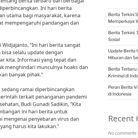
tentang berita terbaru dari berbagai
perbincangkan. Ini hari berita
Berita Terkini S
an utama bagi masyarakat, karena
Memperkaya 
apat mempengaruhi pandangan dan
Berita Terkini:
Sosial
Widjajanto, “Ini hari berita sangat
Update Berita H
a bisa selalu update dengan
Hiburan dan Sel
ar kita. Informasi yang tepat dan
tuk menghindari munculnya hoaks dan
Berita Terbaru:
kan banyak pihak.”
Kriminal di Ind
Peran Berita Vi
g sedang ramai diperbincangkan
di Indonesia
merintah terkait penanganan pandemi
ehatan, Budi Gunadi Sadikin, “Kita
bangan ini hari berita untuk
Recent
ni mengenai penyebaran virus dan
ang harus kita lakukan.”
No comments t