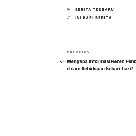
CATEGORIES
BERITA TERBARU
TAGS
INI HARI BERITA
Post
Previous
PREVIOUS
navigation
Post
Mengapa Informasi Keren Pent
dalam Kehidupan Sehari-hari?