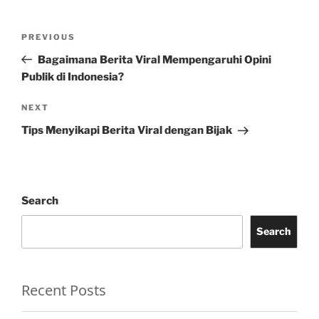
Post
Previous
PREVIOUS
navigation
Post
Bagaimana Berita Viral Mempengaruhi Opini
Publik di Indonesia?
Next
NEXT
Post
Tips Menyikapi Berita Viral dengan Bijak
Search
Search
Recent Posts