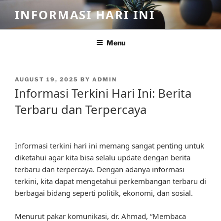
Skip
INFORMASI HARI INI
to
content
Menu
POSTED
AUGUST 19, 2025
BY
ADMIN
ON
Informasi Terkini Hari Ini: Berita
Terbaru dan Terpercaya
Informasi terkini hari ini memang sangat penting untuk
diketahui agar kita bisa selalu update dengan berita
terbaru dan terpercaya. Dengan adanya informasi
terkini, kita dapat mengetahui perkembangan terbaru di
berbagai bidang seperti politik, ekonomi, dan sosial.
Menurut pakar komunikasi, dr. Ahmad, “Membaca