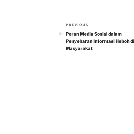
Post
Previous
PREVIOUS
navigation
Post
Peran Media Sosial dalam
Penyebaran Informasi Heboh d
Masyarakat