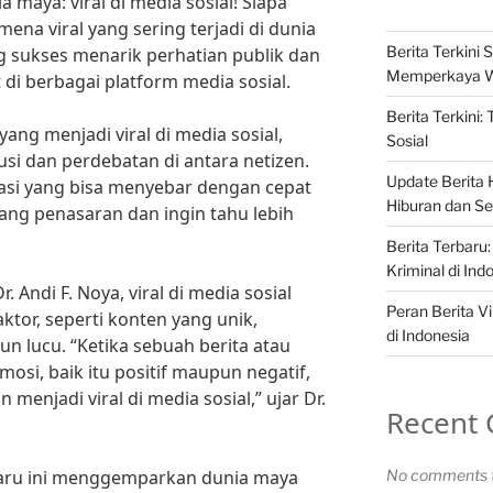
maya: viral di media sosial! Siapa
ena viral yang sering terjadi di dunia
Berita Terkini S
g sukses menarik perhatian publik dan
Memperkaya 
di berbagai platform media sosial.
Berita Terkini:
yang menjadi viral di media sosial,
Sosial
i dan perdebatan di antara netizen.
Update Berita H
asi yang bisa menyebar dengan cepat
Hiburan dan Sel
ng penasaran dan ingin tahu lebih
Berita Terbaru:
Kriminal di Ind
. Andi F. Noya, viral di media sosial
Peran Berita Vi
aktor, seperti konten yang unik,
di Indonesia
un lucu. “Ketika sebuah berita atau
i, baik itu positif maupun negatif,
enjadi viral di media sosial,” ujar Dr.
Recent
-baru ini menggemparkan dunia maya
No comments t