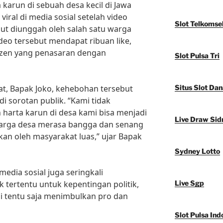
karun di sebuah desa kecil di Jawa
viral di media sosial setelah video
Slot Telkomse
ut diunggah oleh salah satu warga
deo tersebut mendapat ribuan like,
tizen yang penasaran dengan
Slot Pulsa Tri
t, Bapak Joko, kehebohan tersebut
Situs Slot Dan
 sorotan publik. “Kami tidak
rta karun di desa kami bisa menjadi
Live Draw Sid
 warga desa merasa bangga dan senang
kan oleh masyarakat luas,” ujar Bapak
Sydney Lotto
i media sosial juga seringkali
 tertentu untuk kepentingan politik,
Live Sgp
ini tentu saja menimbulkan pro dan
Slot Pulsa Ind