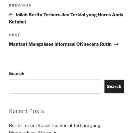
Post
Previous
PREVIOUS
navigation
Post
Inilah Berita Terbaru dan Terkini yang Harus Anda
Ketahui
Next
NEXT
Post
Manfaat Mengakses Informasi OK secara Rutin
Search
Search
Recent Posts
Berita Terkini Sosial: Isu Sosial Terbaru yang
Memperkaya Wawasan