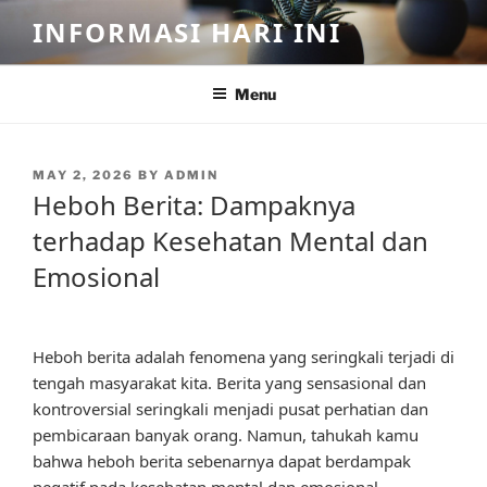
Skip
INFORMASI HARI INI
to
content
Menu
POSTED
MAY 2, 2026
BY
ADMIN
ON
Heboh Berita: Dampaknya
terhadap Kesehatan Mental dan
Emosional
Heboh berita adalah fenomena yang seringkali terjadi di
tengah masyarakat kita. Berita yang sensasional dan
kontroversial seringkali menjadi pusat perhatian dan
pembicaraan banyak orang. Namun, tahukah kamu
bahwa heboh berita sebenarnya dapat berdampak