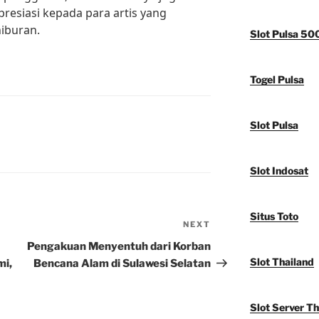
esiasi kepada para artis yang
iburan.
Slot Pulsa 50
Togel Pulsa
Slot Pulsa
Slot Indosat
Situs Toto
NEXT
Next
Post
Pengakuan Menyentuh dari Korban
Slot Thailand
mi,
Bencana Alam di Sulawesi Selatan
Slot Server Th