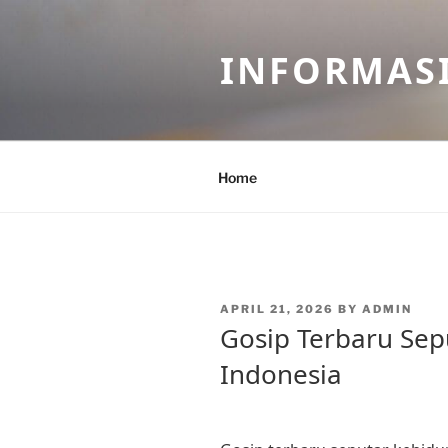
Skip
to
INFORMASI
content
Home
POSTED
APRIL 21, 2026
BY
ADMIN
ON
Gosip Terbaru Sep
Indonesia