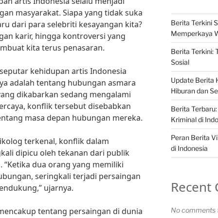
an artis Indonesia selalu menjadi
gan masyarakat. Siapa yang tidak suka
Berita Terkini S
u dari para selebriti kesayangan kita?
Memperkaya 
ngan karir, hingga kontroversi yang
buat kita terus penasaran.
Berita Terkini:
Sosial
 seputar kehidupan artis Indonesia
Update Berita H
nya adalah tentang hubungan asmara
Hiburan dan Sel
a yang dikabarkan sedang mengalami
ercaya, konflik tersebut disebabkan
Berita Terbaru:
entang masa depan hubungan mereka.
Kriminal di Ind
Peran Berita Vi
ikolog terkenal, konflik dalam
di Indonesia
ali dipicu oleh tekanan dari publik
i. “Ketika dua orang yang memiliki
bungan, seringkali terjadi persaingan
Recent
mendukung,” ujarnya.
a mencakup tentang persaingan di dunia
No comments t