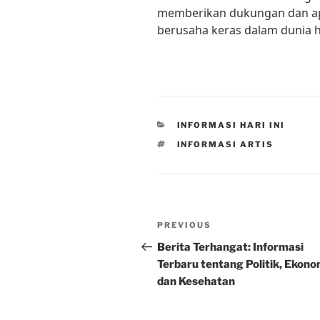
memberikan dukungan dan apr
berusaha keras dalam dunia h
CATEGORIES
INFORMASI HARI INI
TAGS
INFORMASI ARTIS
Post
Previous
PREVIOUS
navigation
Post
Berita Terhangat: Informasi
Terbaru tentang Politik, Ekono
dan Kesehatan