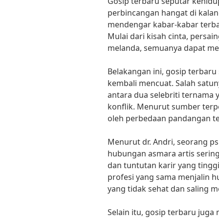
Gosip terbaru seputar kehidup
perbincangan hangat di kalan
mendengar kabar-kabar terbar
Mulai dari kisah cinta, persai
melanda, semuanya dapat mem
Belakangan ini, gosip terbaru
kembali mencuat. Salah satu
antara dua selebriti ternam
konflik. Menurut sumber terp
oleh perbedaan pandangan t
Menurut dr. Andri, seorang ps
hubungan asmara artis seringk
dan tuntutan karir yang tingg
profesi yang sama menjalin hu
yang tidak sehat dan saling 
Selain itu, gosip terbaru jug