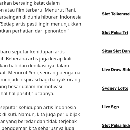
barkan bersaing ketat dalam
n atau film terbaru. Menurut Rani,
Slot Telkomse
rsaingan di dunia hiburan Indonesia
“Setiap artis pasti ingin menunjukkan
an perhatian dari penonton,”
Slot Pulsa Tri
baru seputar kehidupan artis
Situs Slot Dan
f. Beberapa artis juga kerap kali
kan hati dan dedikasinya dalam
Live Draw Sid
t. Menurut Yeni, seorang pengamat
sa menjadi inspirasi bagi banyak orang.
ang besar dalam memotivasi
Sydney Lotto
l-hal positif,” ucapnya.
 seputar kehidupan artis Indonesia
Live Sgp
iikuti. Namun, kita juga perlu bijak
r yang beredar dan tidak terjebak
Slot Pulsa Ind
i penggemar, kita seharusnya juga