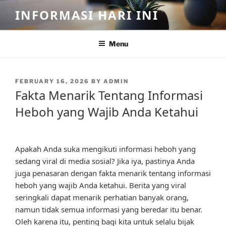
Skip
INFORMASI HARI INI
to
content
Menu
POSTED
FEBRUARY 16, 2026
BY
ADMIN
ON
Fakta Menarik Tentang Informasi
Heboh yang Wajib Anda Ketahui
Apakah Anda suka mengikuti informasi heboh yang
sedang viral di media sosial? Jika iya, pastinya Anda
juga penasaran dengan fakta menarik tentang informasi
heboh yang wajib Anda ketahui. Berita yang viral
seringkali dapat menarik perhatian banyak orang,
namun tidak semua informasi yang beredar itu benar.
Oleh karena itu, penting bagi kita untuk selalu bijak