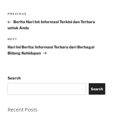
Post
Previous
PREVIOUS
navigation
Post
Berita Hari Ini: Informasi Terkini dan Terbaru
untuk Anda
Next
NEXT
Post
Hari Ini Berita: Informasi Terbaru dari Berbagai
Bidang Kehidupan
Search
Search
Recent Posts