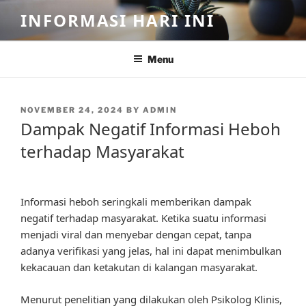
Skip
INFORMASI HARI INI
to
content
Menu
POSTED
NOVEMBER 24, 2024
BY
ADMIN
ON
Dampak Negatif Informasi Heboh
terhadap Masyarakat
Informasi heboh seringkali memberikan dampak
negatif terhadap masyarakat. Ketika suatu informasi
menjadi viral dan menyebar dengan cepat, tanpa
adanya verifikasi yang jelas, hal ini dapat menimbulkan
kekacauan dan ketakutan di kalangan masyarakat.
Menurut penelitian yang dilakukan oleh Psikolog Klinis,