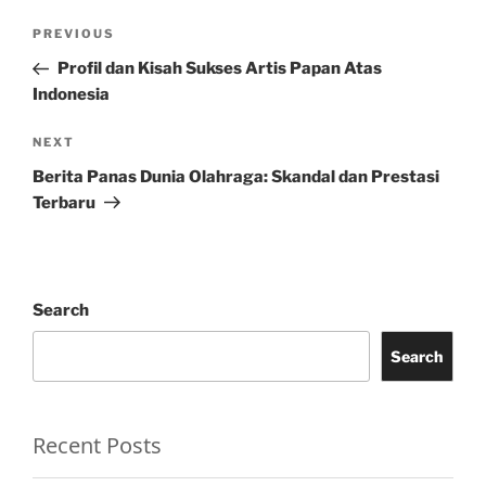
Post
Previous
PREVIOUS
navigation
Post
Profil dan Kisah Sukses Artis Papan Atas
Indonesia
Next
NEXT
Post
Berita Panas Dunia Olahraga: Skandal dan Prestasi
Terbaru
Search
Search
Recent Posts