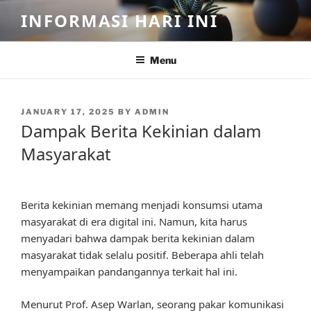
Skip
INFORMASI HARI INI
to
content
Menu
POSTED
JANUARY 17, 2025
BY
ADMIN
ON
Dampak Berita Kekinian dalam
Masyarakat
Berita kekinian memang menjadi konsumsi utama
masyarakat di era digital ini. Namun, kita harus
menyadari bahwa dampak berita kekinian dalam
masyarakat tidak selalu positif. Beberapa ahli telah
menyampaikan pandangannya terkait hal ini.
Menurut Prof. Asep Warlan, seorang pakar komunikasi