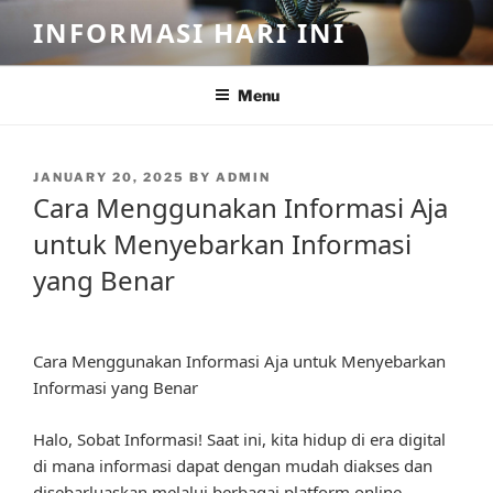
Skip
INFORMASI HARI INI
to
content
Menu
POSTED
JANUARY 20, 2025
BY
ADMIN
ON
Cara Menggunakan Informasi Aja
untuk Menyebarkan Informasi
yang Benar
Cara Menggunakan Informasi Aja untuk Menyebarkan
Informasi yang Benar
Halo, Sobat Informasi! Saat ini, kita hidup di era digital
di mana informasi dapat dengan mudah diakses dan
disebarluaskan melalui berbagai platform online.