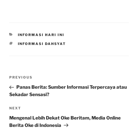
CATEGORIES
INFORMASI HARI INI
TAGS
INFORMASI DAHSYAT
Post
Previous
PREVIOUS
navigation
Post
Panas Berita: Sumber Informasi Terpercaya atau
Sekadar Sensasi?
Next
NEXT
Post
Mengenal Lebih Dekat Oke Beritam, Media Online
Berita Oke di Indonesia