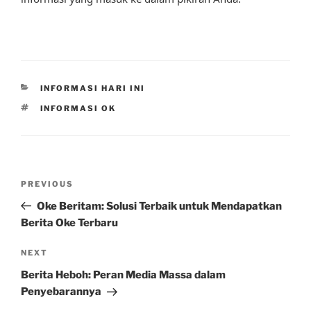
CATEGORIES
INFORMASI HARI INI
TAGS
INFORMASI OK
Post
Previous
PREVIOUS
navigation
Post
Oke Beritam: Solusi Terbaik untuk Mendapatkan
Berita Oke Terbaru
Next
NEXT
Post
Berita Heboh: Peran Media Massa dalam
Penyebarannya