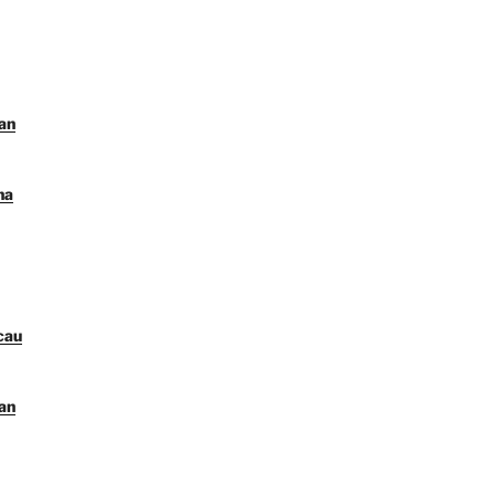
an
na
cau
an