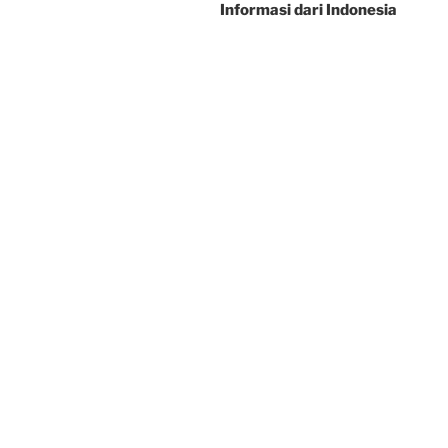
Informasi dari Indonesia