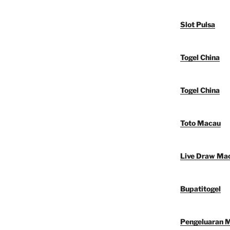
Slot Pulsa
Togel China
Togel China
Toto Macau
Live Draw Ma
Bupatitogel
Pengeluaran 