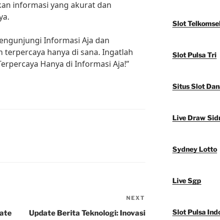
kan informasi yang akurat dan
ya.
Slot Telkomse
mengunjungi Informasi Aja dan
 terpercaya hanya di sana. Ingatlah
Slot Pulsa Tri
Terpercaya Hanya di Informasi Aja!”
Situs Slot Dan
Live Draw Sid
Sydney Lotto
Live Sgp
NEXT
Next
Post
Slot Pulsa Ind
date
Update Berita Teknologi: Inovasi