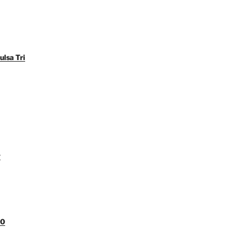
ulsa Tri
y
00