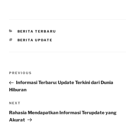
CATEGORIES
BERITA TERBARU
TAGS
BERITA UPDATE
Post
Previous
PREVIOUS
navigation
Post
Informasi Terbaru: Update Terkini dari Dunia
Hiburan
Next
NEXT
Post
Rahasia Mendapatkan Informasi Terupdate yang
Akurat