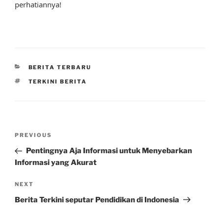
perhatiannya!
CATEGORIES
BERITA TERBARU
TAGS
TERKINI BERITA
Post
Previous
PREVIOUS
navigation
Post
Pentingnya Aja Informasi untuk Menyebarkan
Informasi yang Akurat
Next
NEXT
Post
Berita Terkini seputar Pendidikan di Indonesia