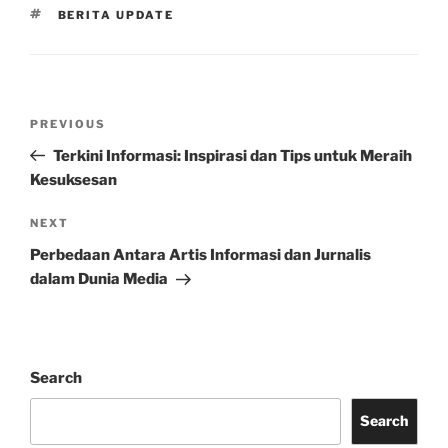
TAGS
BERITA UPDATE
Post
Previous
PREVIOUS
navigation
Post
Terkini Informasi: Inspirasi dan Tips untuk Meraih
Kesuksesan
Next
NEXT
Post
Perbedaan Antara Artis Informasi dan Jurnalis
dalam Dunia Media
Search
Search