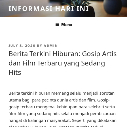
Skip
INFORMASI HARI INI
to
content
Menu
POSTED
JULY 8, 2026
BY
ADMIN
ON
Berita Terkini Hiburan: Gosip Artis
dan Film Terbaru yang Sedang
Hits
Berita terkini hiburan memang selalu menjadi sorotan
utama bagi para pecinta dunia artis dan film. Gosip-
gosip terbaru mengenai kehidupan para selebriti serta
film-film yang sedang hits selalu menjadi pembicaraan
hangat di kalangan masyarakat. Seperti yang dikatakan