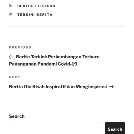
CATEGORIES
BERITA TERBARU
TAGS
TERKINI BERITA
Post
Previous
PREVIOUS
navigation
Post
Berita Terkini: Perkembangan Terbaru
Penanganan Pandemi Covid-19
Next
NEXT
Post
Berita Ok: Kisah Inspiratif dan Menginspirasi
Search
Search