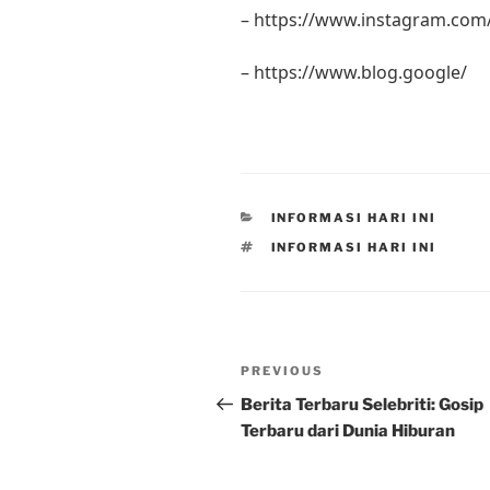
– https://www.instagram.com
– https://www.blog.google/
CATEGORIES
INFORMASI HARI INI
TAGS
INFORMASI HARI INI
Post
Previous
PREVIOUS
navigation
Post
Berita Terbaru Selebriti: Gosip
Terbaru dari Dunia Hiburan