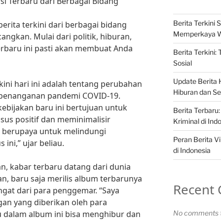
masi Terbaru dari Berbagai Bidang
Berita Terkini S
erita terkini dari berbagai bidang
Memperkaya 
ngkan. Mulai dari politik, hiburan,
terbaru ini pasti akan membuat Anda
Berita Terkini:
Sosial
Update Berita H
rkini hari ini adalah tentang perubahan
Hiburan dan Sel
t penanganan pandemi COVID-19.
ebijakan baru ini bertujuan untuk
Berita Terbaru:
s positif dan meminimalisir
Kriminal di Ind
s berupaya untuk melindungi
Peran Berita Vi
ini,” ujar beliau.
di Indonesia
an, kabar terbaru datang dari dunia
an, baru saja merilis album terbarunya
Recent
at dari para penggemar. “Saya
an yang diberikan oleh para
 dalam album ini bisa menghibur dan
No comments t