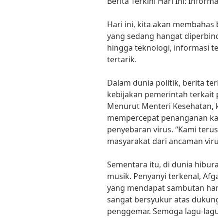
Berita Terkini Hari Ini: Infor
Hari ini, kita akan membahas b
yang sedang hangat diperbinca
hingga teknologi, informasi 
tertarik.
Dalam dunia politik, berita te
kebijakan pemerintah terkai
Menurut Menteri Kesehatan, k
mempercepat penanganan kasu
penyebaran virus. “Kami teru
masyarakat dari ancaman virus 
Sementara itu, di dunia hibur
musik. Penyanyi terkenal, Afg
yang mendapat sambutan hang
sangat bersyukur atas dukung
penggemar. Semoga lagu-lagu