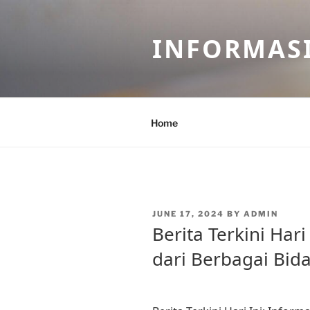
Skip
to
INFORMASI
content
Home
POSTED
JUNE 17, 2024
BY
ADMIN
ON
Berita Terkini Hari
dari Berbagai Bid