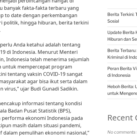
 menjadi perbincangan hangat di
u banyak fakta-fakta terbaru yang
Berita Terkini:
p up to date dengan perkembangan
Sosial
i politik, hingga hiburan, berita terkini
.
Update Berita H
Hiburan dan Sel
 perlu Anda ketahui adalah tentang
Berita Terbaru:
9 di Indonesia. Menurut Menteri
Kriminal di Ind
in, Indonesia telah menerima sejumlah
en untuk mempercepat program
Peran Berita Vi
rkini tentang vaksin COVID-19 sangat
di Indonesia
masyarakat agar bisa ikut serta dalam
Heboh Berita: 
virus,” ujar Budi Gunadi Sadikin.
untuk Mengenda
a mencakup informasi tentang kondisi
la Badan Pusat Statistik (BPS),
Recent
an performa ekonomi Indonesia pada
kipun masih dalam situasi pandemi,
f dalam pemulihan ekonomi nasional,”
No comments t