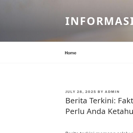
Skip
to
INFORMASI
content
Home
POSTED
JULY 28, 2025
BY
ADMIN
ON
Berita Terkini: Fa
Perlu Anda Ketahu