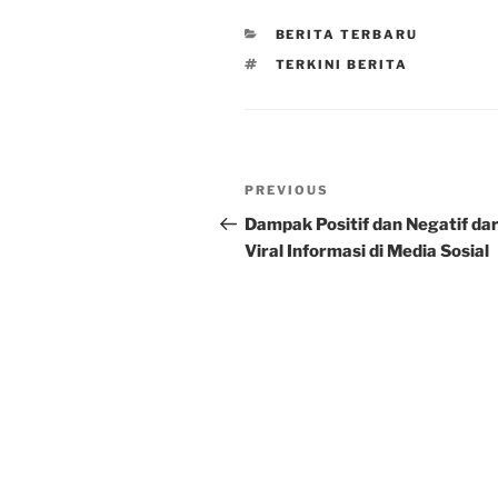
CATEGORIES
BERITA TERBARU
TAGS
TERKINI BERITA
Post
Previous
PREVIOUS
navigation
Post
Dampak Positif dan Negatif dar
Viral Informasi di Media Sosial