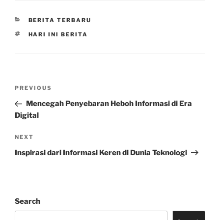
CATEGORIES
BERITA TERBARU
TAGS
HARI INI BERITA
Post
Previous
PREVIOUS
navigation
Post
Mencegah Penyebaran Heboh Informasi di Era
Digital
Next
NEXT
Post
Inspirasi dari Informasi Keren di Dunia Teknologi
Search