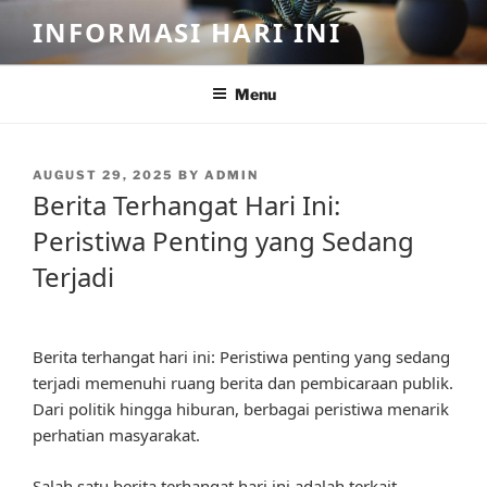
Skip
INFORMASI HARI INI
to
content
Menu
POSTED
AUGUST 29, 2025
BY
ADMIN
ON
Berita Terhangat Hari Ini:
Peristiwa Penting yang Sedang
Terjadi
Berita terhangat hari ini: Peristiwa penting yang sedang
terjadi memenuhi ruang berita dan pembicaraan publik.
Dari politik hingga hiburan, berbagai peristiwa menarik
perhatian masyarakat.
Salah satu berita terhangat hari ini adalah terkait