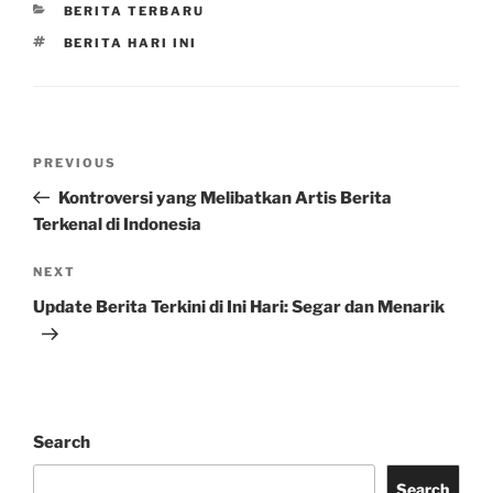
CATEGORIES
BERITA TERBARU
TAGS
BERITA HARI INI
Post
Previous
PREVIOUS
navigation
Post
Kontroversi yang Melibatkan Artis Berita
Terkenal di Indonesia
Next
NEXT
Post
Update Berita Terkini di Ini Hari: Segar dan Menarik
Search
Search