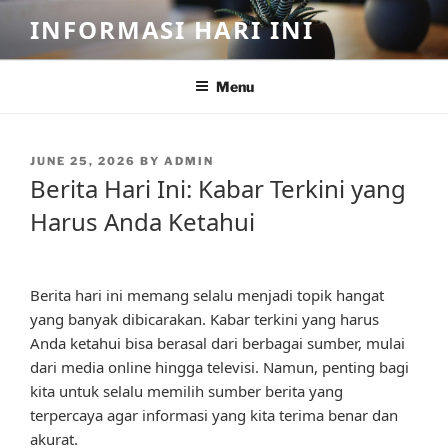
Skip
INFORMASI HARI INI
to
content
Menu
POSTED
JUNE 25, 2026
BY
ADMIN
ON
Berita Hari Ini: Kabar Terkini yang
Harus Anda Ketahui
Berita hari ini memang selalu menjadi topik hangat
yang banyak dibicarakan. Kabar terkini yang harus
Anda ketahui bisa berasal dari berbagai sumber, mulai
dari media online hingga televisi. Namun, penting bagi
kita untuk selalu memilih sumber berita yang
terpercaya agar informasi yang kita terima benar dan
akurat.