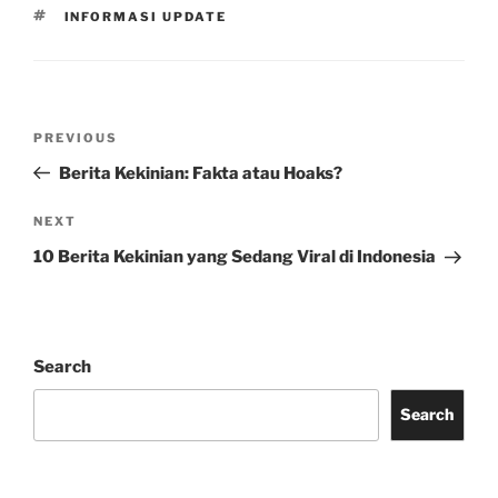
TAGS
INFORMASI UPDATE
Post
Previous
PREVIOUS
navigation
Post
Berita Kekinian: Fakta atau Hoaks?
Next
NEXT
Post
10 Berita Kekinian yang Sedang Viral di Indonesia
Search
Search