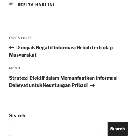
TAGS
BERITA HARI INI
Post
Previous
PREVIOUS
navigation
Post
Dampak Negatif Informasi Heboh terhadap
Masyarakat
Next
NEXT
Post
Strategi Efektif dalam Memanfaatkan Informasi
Dahsyat untuk Keuntungan Pribadi
Search
Search