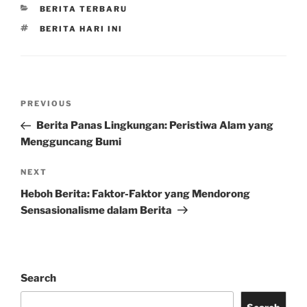
CATEGORIES
BERITA TERBARU
TAGS
BERITA HARI INI
Post
Previous
PREVIOUS
navigation
Post
Berita Panas Lingkungan: Peristiwa Alam yang
Mengguncang Bumi
Next
NEXT
Post
Heboh Berita: Faktor-Faktor yang Mendorong
Sensasionalisme dalam Berita
Search