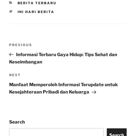
CATEGORIES
BERITA TERBARU
TAGS
INI HARI BERITA
Post
Previous
PREVIOUS
navigation
Post
Informasi Terbaru Gaya Hidup: Tips Sehat dan
Keseimbangan
Next
NEXT
Post
Manfaat Memperoleh Informasi Terupdate untuk
Kesejahteraan Pribadi dan Keluarga
Search
Search