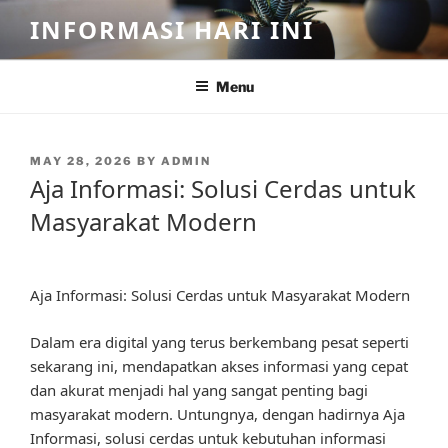
Skip
INFORMASI HARI INI
to
content
Menu
POSTED
MAY 28, 2026
BY
ADMIN
ON
Aja Informasi: Solusi Cerdas untuk
Masyarakat Modern
Aja Informasi: Solusi Cerdas untuk Masyarakat Modern
Dalam era digital yang terus berkembang pesat seperti
sekarang ini, mendapatkan akses informasi yang cepat
dan akurat menjadi hal yang sangat penting bagi
masyarakat modern. Untungnya, dengan hadirnya Aja
Informasi, solusi cerdas untuk kebutuhan informasi