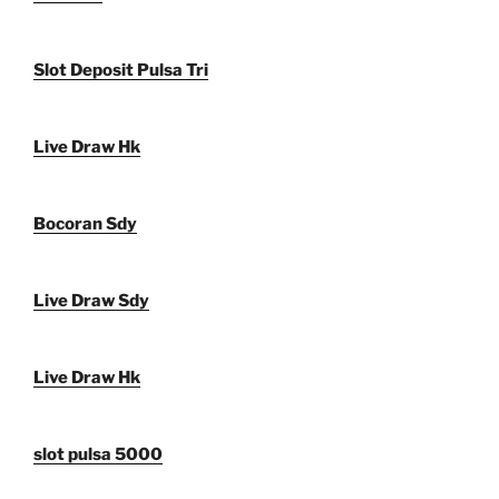
Slot Deposit Pulsa Tri
Live Draw Hk
Bocoran Sdy
Live Draw Sdy
Live Draw Hk
slot pulsa 5000