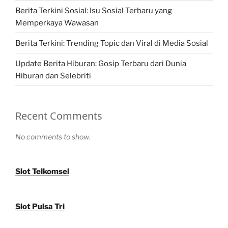
Berita Terkini Sosial: Isu Sosial Terbaru yang
Memperkaya Wawasan
Berita Terkini: Trending Topic dan Viral di Media Sosial
Update Berita Hiburan: Gosip Terbaru dari Dunia
Hiburan dan Selebriti
Recent Comments
No comments to show.
Slot Telkomsel
Slot Pulsa Tri