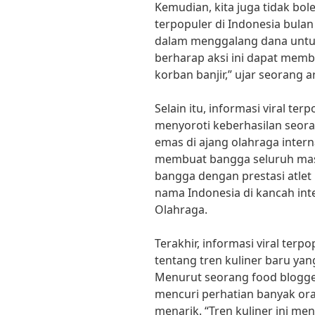
Kemudian, kita juga tidak bol
terpopuler di Indonesia bulan 
dalam menggalang dana untuk 
berharap aksi ini dapat memb
korban banjir,” ujar seorang a
Selain itu, informasi viral ter
menyoroti keberhasilan seor
emas di ajang olahraga interna
membuat bangga seluruh masy
bangga dengan prestasi atle
nama Indonesia di kancah int
Olahraga.
Terakhir, informasi viral terpo
tentang tren kuliner baru yan
Menurut seorang food blogger 
mencuri perhatian banyak ora
menarik. “Tren kuliner ini men