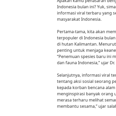
Apakah kamu penasaran dengan
Indonesia bulan ini? Yuk, sim
informasi viral terbaru yang 
masyarakat Indonesia.
Pertama-tama, kita akan memb
terpopuler di Indonesia bula
di hutan Kalimantan. Menurut 
penting untuk menjaga keane
“Penemuan spesies baru ini 
dan fauna Indonesia,” ujar Dr.
Selanjutnya, informasi viral t
tentang aksi sosial seorang
kepada korban bencana alam di
menginspirasi banyak orang 
merasa terharu melihat seman
membantu sesama,” ujar sala