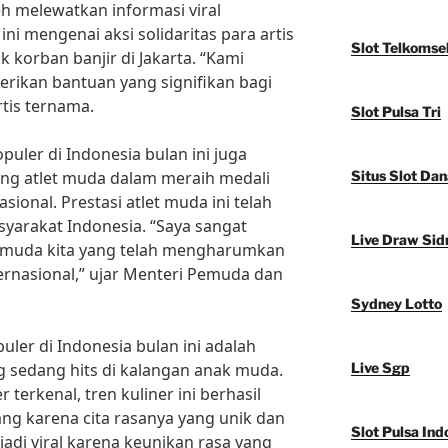
eh melewatkan informasi viral
ini mengenai aksi solidaritas para artis
Slot Telkomse
korban banjir di Jakarta. “Kami
erikan bantuan yang signifikan bagi
rtis ternama.
Slot Pulsa Tri
populer di Indonesia bulan ini juga
ang atlet muda dalam meraih medali
Situs Slot Dan
sional. Prestasi atlet muda ini telah
arakat Indonesia. “Saya sangat
Live Draw Sid
t muda kita yang telah mengharumkan
ernasional,” ujar Menteri Pemuda dan
Sydney Lotto
puler di Indonesia bulan ini adalah
g sedang hits di kalangan anak muda.
Live Sgp
terkenal, tren kuliner ini berhasil
ng karena cita rasanya yang unik dan
Slot Pulsa Ind
jadi viral karena keunikan rasa yang