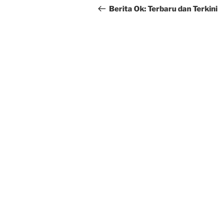
navigation
Post
Berita Ok: Terbaru dan Terkini