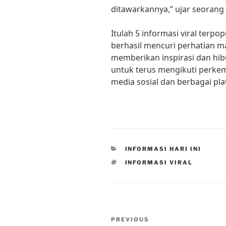
ditawarkannya,” ujar seorang 
Itulah 5 informasi viral terpop
berhasil mencuri perhatian m
memberikan inspirasi dan hib
untuk terus mengikuti perkem
media sosial dan berbagai plat
CATEGORIES
INFORMASI HARI INI
TAGS
INFORMASI VIRAL
Post
Previous
PREVIOUS