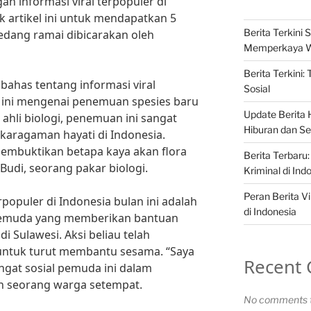
 informasi viral terpopuler di
ak artikel ini untuk mendapatkan 5
Berita Terkini S
sedang ramai dibicarakan oleh
Memperkaya 
Berita Terkini:
ahas tentang informasi viral
Sosial
n ini mengenai penemuan spesies baru
Update Berita H
ahli biologi, penemuan ini sangat
Hiburan dan Sel
karagaman hayati di Indonesia.
membuktikan betapa kaya akan flora
Berita Terbaru:
 Budi, seorang pakar biologi.
Kriminal di Ind
Peran Berita Vi
erpopuler di Indonesia bulan ini adalah
di Indonesia
 pemuda yang memberikan bantuan
 Sulawesi. Aksi beliau telah
untuk turut membantu sesama. “Saya
Recent
gat sosial pemuda ini dalam
h seorang warga setempat.
No comments t