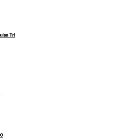
ulsa Tri
y
00