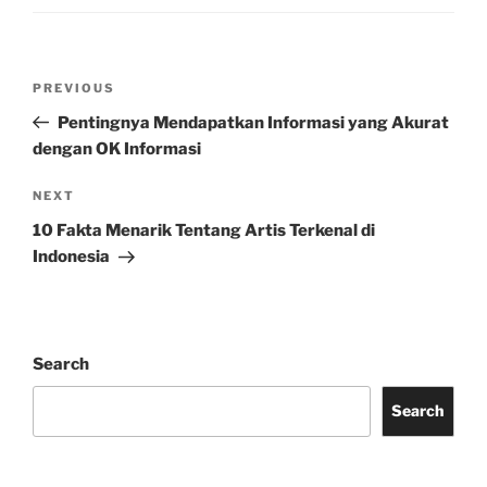
Post
Previous
PREVIOUS
navigation
Post
Pentingnya Mendapatkan Informasi yang Akurat
dengan OK Informasi
Next
NEXT
Post
10 Fakta Menarik Tentang Artis Terkenal di
Indonesia
Search
Search